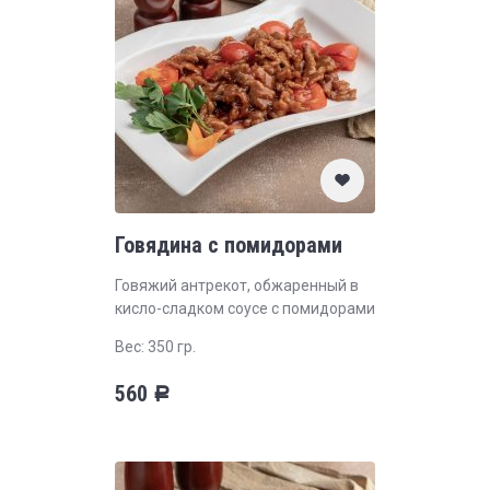
Говядина с помидорами
Говяжий антрекот, обжаренный в
кисло-сладком соусе с помидорами
Вес: 350 гр.
560
Р