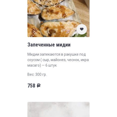
Запеченные мидии
Мидии запекаются в ракушке под
соусом ( сыр, майонез, чеснок, икра
масаго) — 6 штук
Вес: 300 гр.
758
Р