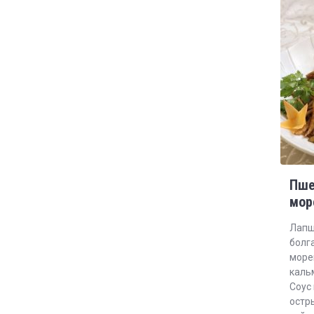
Пше
мор
Лапш
болга
море
каль
Соус 
остр