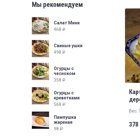
Мы рекомендуем
Салат Мини
468
Р
Свиные ушки
498
Р
Огурцы с
чесноком
358
Р
Кар
Огурцы с
креветками
дер
568
Р
Вес: 
Пампушка
жареная
378
98
Р