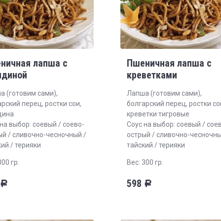
ничная лапша с
Пшеничная лапша с
ядиной
креветками
а (готовим сами),
Лапша (готовим сами),
рский перец, ростки сои,
болгарский перец, ростки со
дина
креветки тигровые
на выбор: соевый / соево-
Соус на выбор: соевый / сое
ый / сливочно-чесночный /
острый / сливочно-чесночны
ий / терияки
тайский / терияки
300 гр.
Вес: 300 гр.
598
Р
Р