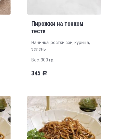
Пирожки на тонком
тесте
Начинка: ростки сои, курица,
зелень
Вес: 300 гр.
345
Р