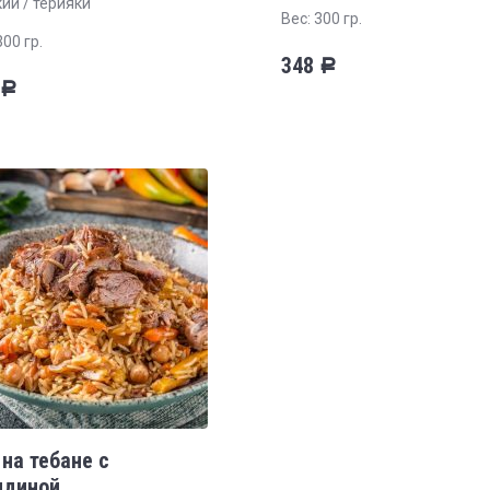
ий / терияки
Вес: 300 гр.
300 гр.
348
Р
Р
 на тебане с
ядиной