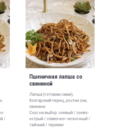
Пшеничная лапша со
свининой
Лапша (готовим сами),
и,
болгарский перец, ростки сои,
свинина
во-
Соус на выбор: соевый / соево-
й /
острый / сливочно-чесночный /
тайский / терияки