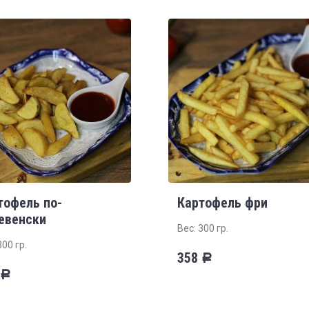
тофель по-
Картофель фри
евенски
Вес: 300 гр.
300 гр.
358
Р
Р