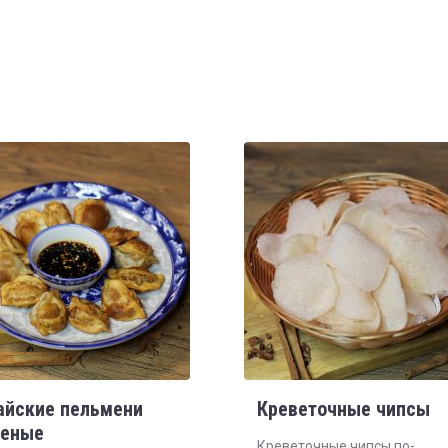
айские пельмени
Креветочные чипсы
еные
Креветочные чипсы по-