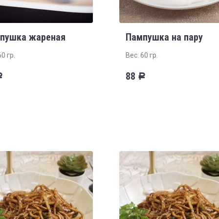
пушка жареная
Пампушка на пару
60 гр.
Вес: 60 гр.
88
Р
Р