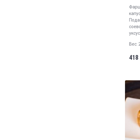
Фарш
капус
Пода
соев
уксу
Вес: 
418