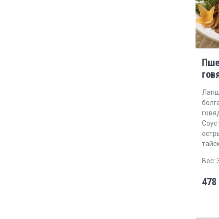
Пше
гов
Лапш
болга
говя
Соус 
остр
тайск
Вес: 
478