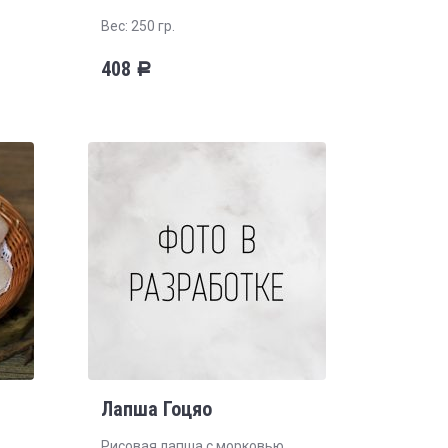
Вес: 250 гр.
408
Р
Лапша Гоцяо
Рисовая лапша с морковью,