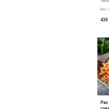
тайск
Вес: 
430
Рис
гов