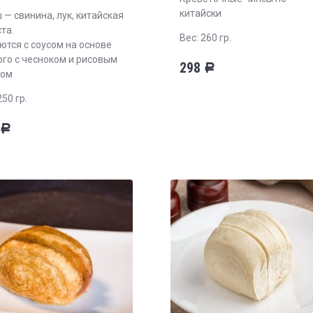
китайски
 — свинина, лук, китайская
та.
Вес: 260 гр.
ются с соусом на основе
ого с чесноком и рисовым
298
Р
сом
250 гр.
Р