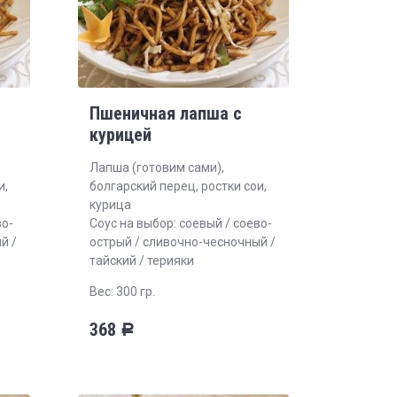
Пшеничная лапша с
курицей
Лапша (готовим сами),
и,
болгарский перец, ростки сои,
курица
во-
Соус на выбор: соевый / соево-
й /
острый / сливочно-чесночный /
тайский / терияки
Вес: 300 гр.
368
Р