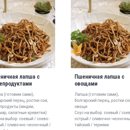
ничная лапша с
Пшеничная лапша с
епродуктами
овощами
а (готовим сами),
Лапша (готовим сами),
рский перец, ростки сои,
болгарский перец, ростки со
продукты (мидии,
овощи
мар, салатные креветки)
Соус на выбор: соевый / сое
на выбор: соевый / соево-
острый / сливочно-чесночны
ый / сливочно-чесночный /
тайский / терияки