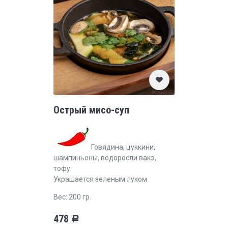
Острый мисо-суп
Говядина, цуккини,
шампиньоны, водоросли вакэ,
тофу.
Украшается зеленым луком
Вес: 200 гр.
478
Р