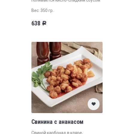
поливается кисло-сладким соусом
Вес: 350 гр.
638
Р
Свинина с ананасом
Свиной карбонад в кляре,