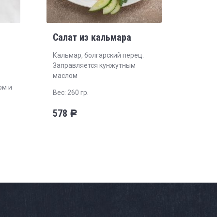
Салат из кальмара
Кальмар, болгарский перец.
Заправляется кунжутным
маслом
ом и
Вес: 260 гр.
578
Р