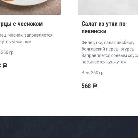
урцы с чесноком
Салат из утки по-
пекински
рец, чеснок, заправляется
жутным маслом
Филе утки, салат айсберг,
болгарский перец, огурец.
 260 гр.
Заправляется соевым соус
посыпается кунжутом
8
Р
Вес: 260 гр.
568
Р