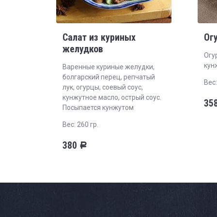
Салат из куриных
Ог
желудков
Огу
кун
Варенные куриные желудки,
болгарский перец, репчатый
Вес:
лук, огурцы, соевый соус,
кунжутное масло, острый соус.
35
Посыпается кунжутом
Вес: 260 гр.
380
Р