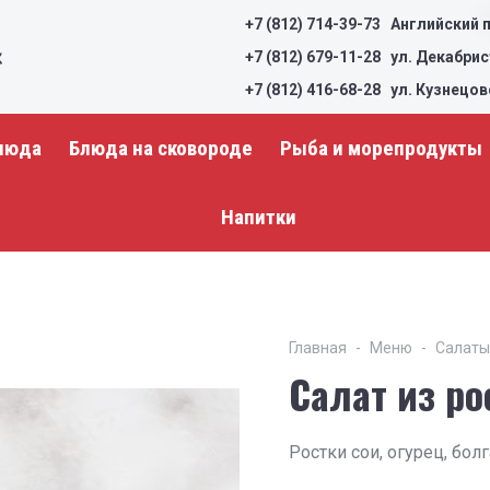
+7 (812) 714-39-73
Английский п
+7 (812) 679-11-28
ул. Декабрис
+7 (812) 416-68-28
ул. Кузнецов
люда
Блюда на сковороде
Рыба и морепродукты
Напитки
Главная
Меню
Салаты
Салат из ро
Ростки сои, огурец, бол