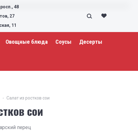
росп., 48
тов, 27
ская, 11
Овощные блюда
Соусы
Десерты
Салат из ростков сои
стков сои
гарский перец